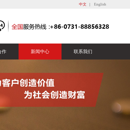
中文
|
English
合作
新闻中心
联系我们