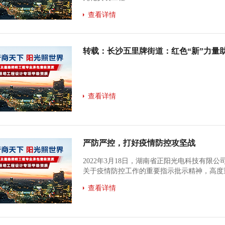
查看详情
转载：长沙五里牌街道：红色“新”力量
查看详情
严防严控，打好疫情防控攻坚战
2022年3月18日，湖南省正阳光电科技有
关于疫情防控工作的重要指示批示精神，高度重
查看详情