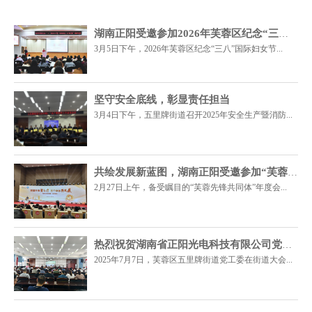
湖南正阳受邀参加2026年芙蓉区纪念“三八”国际妇女节活动
3月5日下午，2026年芙蓉区纪念“三八”国际妇女节...
坚守安全底线，彰显责任担当
3月4日下午，五里牌街道召开2025年安全生产暨消防...
共绘发展新蓝图，湖南正阳受邀参加“芙蓉先锋共同体”年度会议
2月27日上午，备受瞩目的“芙蓉先锋共同体”年度会...
热烈祝贺湖南省正阳光电科技有限公司党支部荣获“五里牌街道2025年先进基层党组织"
2025年7月7日，芙蓉区五里牌街道党工委在街道大会...