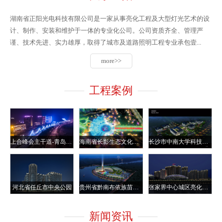
湖南省正阳光电科技有限公司是一家从事亮化工程及大型灯光艺术的设
计、制作、安装和维护于一体的专业化公司。公司资质齐全、管理严
谨、技术先进、实力雄厚，取得了城市及道路照明工程专业承包壹...
more>>
工程案例
上合峰会主干道-青岛市滨海大道长江路道路夜景亮化工程
海南省长影生态文化产业园大型灯光艺术
长沙市中南大学科技园总部基地
河北省任丘市中央公园
贵州省黔南布依族苗族自治州三都水族自治县铜鼓广场
张家界中心城区亮化工程
新闻资讯