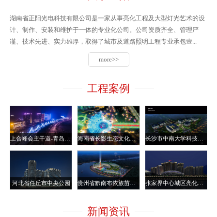
湖南省正阳光电科技有限公司是一家从事亮化工程及大型灯光艺术的设
计、制作、安装和维护于一体的专业化公司。公司资质齐全、管理严
谨、技术先进、实力雄厚，取得了城市及道路照明工程专业承包壹...
more>>
工程案例
上合峰会主干道-青岛市滨海大道长江路道路夜景亮化工程
海南省长影生态文化产业园大型灯光艺术
长沙市中南大学科技园总部基地
河北省任丘市中央公园
贵州省黔南布依族苗族自治州三都水族自治县铜鼓广场
张家界中心城区亮化工程
新闻资讯