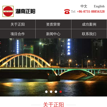
中文
English
Tel:
+86-0731-88856328
关于正阳
资质荣誉
成功案例
项目合作
新闻中心
联系我们
关于正阳